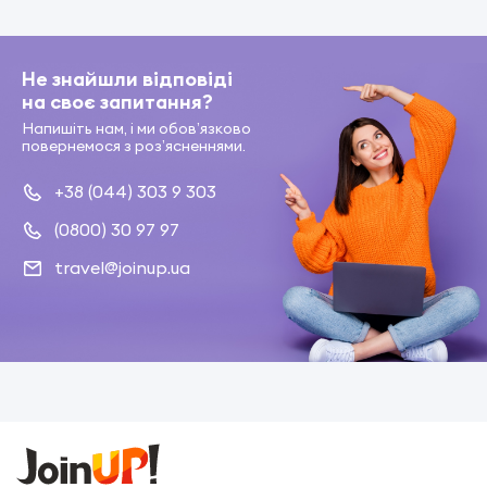
Не знайшли відповіді
на своє запитання?
Напишіть нам, і ми обов’язково
повернемося з роз’ясненнями.
+38 (044) 303 9 303
(0800) 30 97 97
travel@joinup.ua