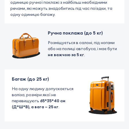
одиницю ручної поклажі з найбільш необхідними
речами, які можуть знадобитись під час поїздки, та
одну одиницю багажу.
Ручна поклажа (до 5 кг)
Розміщується в салоні, під ногами
або на полиці автобуса, і має бути
не важчою за 5 кг
.
Багаж (до 25 кг)
На одну людину допускається
валіза, розміри якої не
перевищують
65*35*40 см
(Д*Ш*В), а вага – 25 кг
.